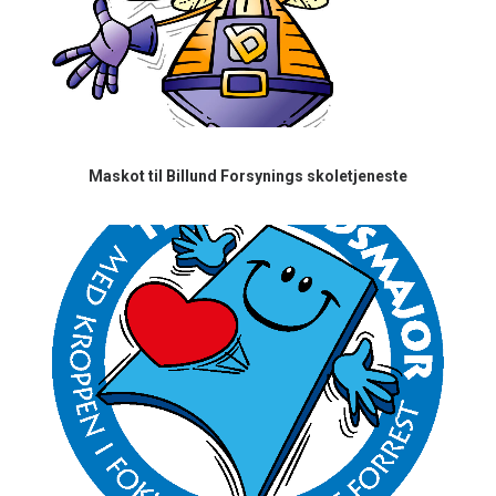
Maskot til Billund Forsynings skoletjeneste